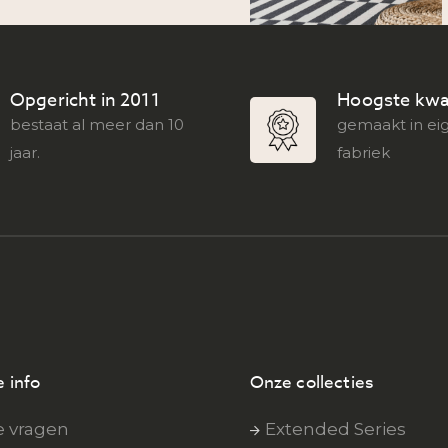
Opgericht in 2011
Hoogste kwal
bestaat al meer dan 10
gemaakt in ei
jaar.
fabriek
 info
Onze collecties
e vragen
Extended Series