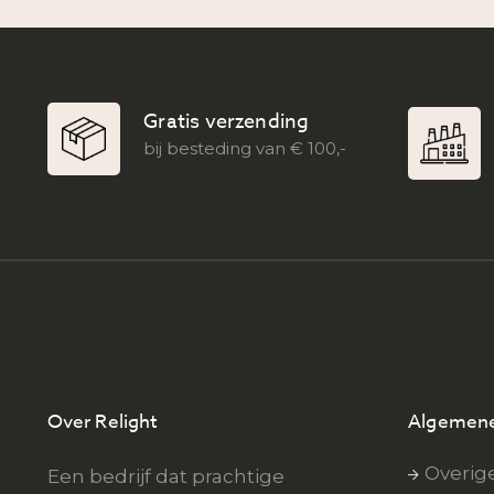
Gratis verzending
bij besteding van € 100,-
Over Relight
Algemene
Overig
Een bedrijf dat prachtige