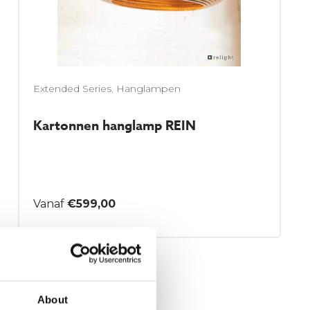
Extended Series
,
Hanglampen
Kartonnen hanglamp REIN
€
599,00
Dit
product
heeft
meerdere
About
variaties.