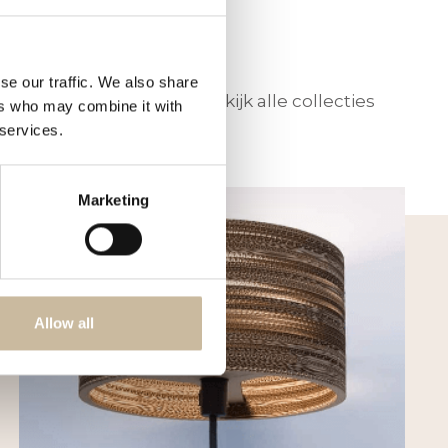
Deze
optie
kan
se our traffic. We also share
Bekijk alle collecties
ers who may combine it with
gekozen
 services.
worden
op
de
Marketing
productpagi
Allow all