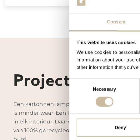
Consent
This website uses cookies
We use cookies to personalis
information about your use of
other information that you’ve
Project op maat
Consent
Necessary
Selection
Een kartonnen lamp, dat klinkt misschien een 
is minder waar. Een lamp van karton is verni
in elk interieur. Daarnaast is de kartonnen la
Deny
van 100% gerecycled materiaal. Een echte eyeca
huis!