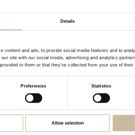
Details
e content and ads, to provide social media features and to analy
 our site with our social media, advertising and analytics partn
 provided to them or that they’ve collected from your use of their
Preferences
Statistics
beetje gek, maar niets
euwend, modern en past
mp van Relight gemaakt
Allow selection
tcher voor bij jou in