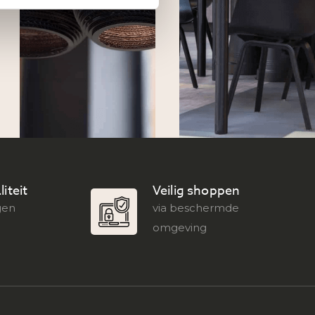
iteit
Veilig shoppen
gen
via beschermde
omgeving