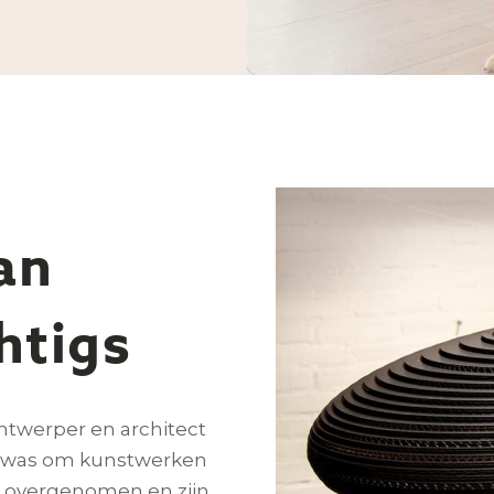
an
htigs
ntwerper en architect
al was om kunstwerken
 overgenomen en zijn