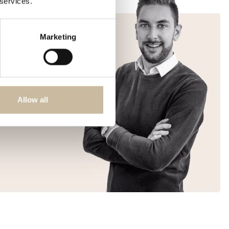
 services.
Marketing
 de Winkel
Allow all
ij Relight