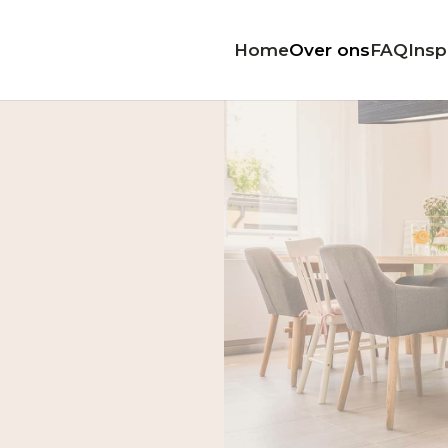
Home
Over ons
FAQ
Insp