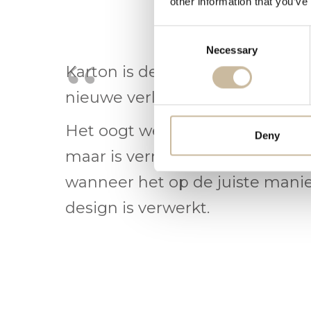
other information that you’ve
Consent
Necessary
Selection
Karton is de inspiratie in het v
nieuwe verlichtingsideeën
Het oogt wellicht als een fragiel
Deny
maar is verrassend sterk en fun
wanneer het op de juiste manie
design is verwerkt.