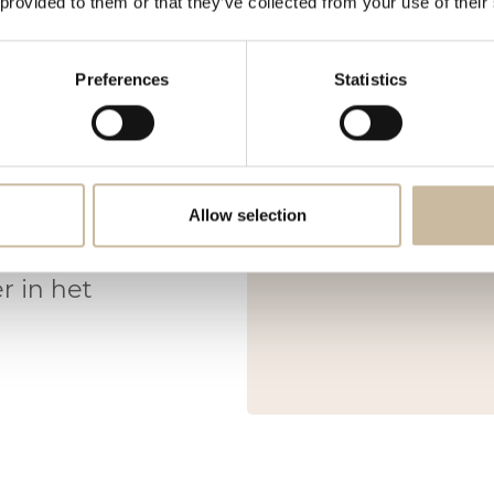
 provided to them or that they’ve collected from your use of their
Preferences
Statistics
inden van
Niels van
 materiaal,
Allow selection
ctioneel
Designer // Eigenaar b
r in het