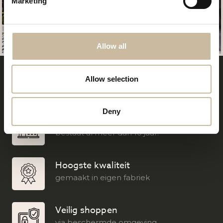
Marketing
Allow all
Gratis verzending
Allow selection
bij besteding van € 100,-
Deny
Opgericht in 2011
bestaat al meer dan 10 jaar.
Hoogste kwaliteit
gemaakt in eigen fabriek
Veilig shoppen
via beschermde omgeving