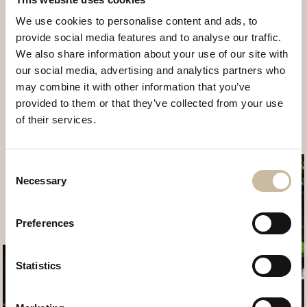
van karton is vernieuwend, modern en past in elk
We use cookies to personalise content and ads, to
provide social media features and to analyse our traffic.
interieur. Daarnaast is de kartonnen lamp van
We also share information about your use of our site with
Relight gemaakt van 100% gerecycled materiaal.
our social media, advertising and analytics partners who
Een echte eyecatcher voor bij jou in huis!
may combine it with other information that you’ve
provided to them or that they’ve collected from your use
Bekijk voorbeelden
of their services.
Consent
Necessary
Selection
Preferences
Statistics