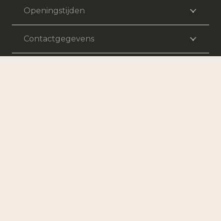
Openingstijden
Contactgegevens
Volg ons
Algemene voorwaarden
|
Privacy
|
Cookie beleid
4.9 op
Google Reviews
© Copyright 2026 – Relight |
Webdesign by Yooker
– Made
with 💙