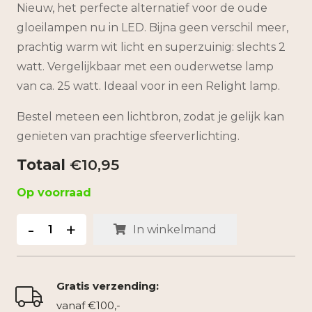
Nieuw, het perfecte alternatief voor de oude
gloeilampen nu in LED. Bijna geen verschil meer,
prachtig warm wit licht en superzuinig: slechts 2
watt. Vergelijkbaar met een ouderwetse lamp
van ca. 25 watt. Ideaal voor in een Relight lamp.
Bestel meteen een lichtbron, zodat je gelijk kan
genieten van prachtige sfeerverlichting.
€
10,95
Op voorraad
E27
-
+
In winkelmand
2W
LED
filament
Gratis verzending:
gloeilamp
vanaf €100,-