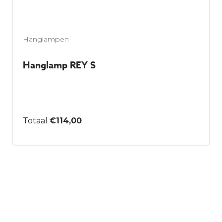
Hanglampen
Hanglamp REY S
€
114,00
Dit
product
heeft
meerdere
variaties.
Deze