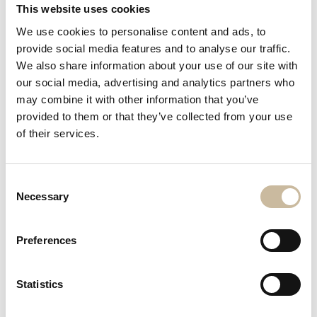
Montage plafond:
This website uses cookies
Pendels worden geleverd met een
We use cookies to personalise content and ads, to
plafondbakje in de kleur van de pendel.
provide social media features and to analyse our traffic.
Inclusief montage beugel die tegen het
We also share information about your use of our site with
plafond gemonteerd kan worden.
our social media, advertising and analytics partners who
may combine it with other information that you’ve
Diameter : 10 cm Hoogte : 2 cm
provided to them or that they’ve collected from your use
Snoer:
of their services.
Gekleurde pendels zijn voorzien van
strijkijzer snoer. RVS pendel is voorzien van
Consent
een transparant PVC snoer. Standaard
Necessary
Selection
lengte 1,00 meter (langere lengtes op
aanvraag mogelijk)
Preferences
Lichtbron:
Excl. lichtbron, 1 x E27 (grote fitting)
Statistics
Geschikt voor Fluorescentielampen en LED