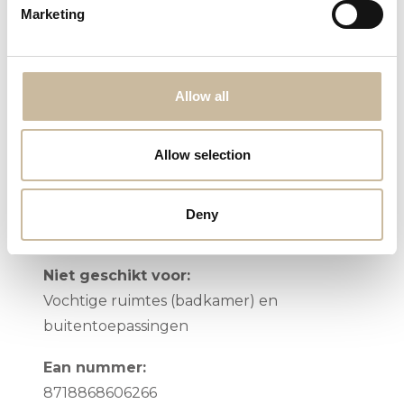
lampen. Niet geschikt voor
Marketing
Halogeenlampen
Fitting:
Allow all
Grote fitting, E27
Dimbaar:
Allow selection
Ja, Dimmer niet inbegrepen
Aansluitspanning:
Deny
220v/230v
Niet geschikt voor:
Vochtige ruimtes (badkamer) en
buitentoepassingen
Ean nummer:
8718868606266