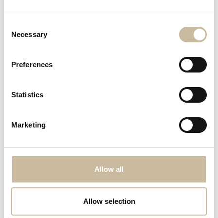
Consent
Necessary
Selection
Preferences
Veelgestelde vragen
Statistics
Marketing
Welke lamp kan ik gebruiken?
Is online winkelen veilig?
Allow all
Kan ik de lampen bezichtigen?
Allow selection