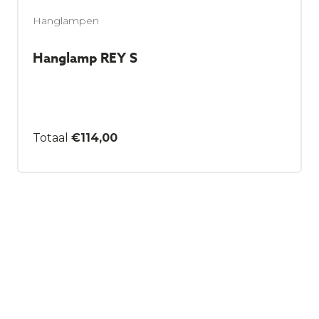
Hanglampen
Hanglamp REY S
€
114,00
Dit
product
heeft
meerdere
variaties.
Deze
optie
kan