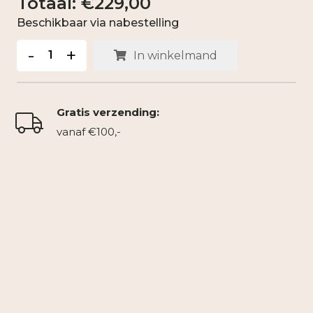
€
229,00
Beschikbaar via nabestelling
Kartonnen
-
+
In winkelmand
Vloerlamp
RECO
aantal
Gratis verzending:
vanaf €100,-